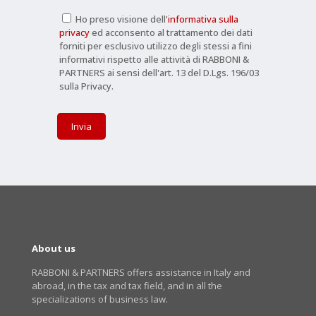
Ho preso visione dell'
informativa sulla
privacy
ed acconsento al trattamento dei dati
forniti per esclusivo utilizzo degli stessi a fini
informativi rispetto alle attività di RABBONI &
PARTNERS ai sensi dell'art. 13 del D.Lgs. 196/03
sulla Privacy.
About us
RABBONI & PARTNERS offers assistance in Italy and
abroad, in the tax and tax field, and in all the
specializations of business law.