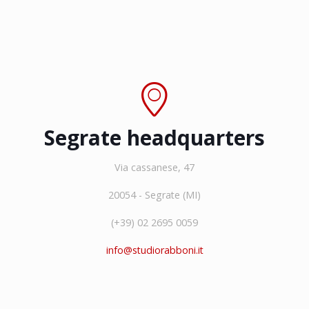
Segrate headquarters
Via cassanese, 47
20054 - Segrate (MI)
(+39) 02 2695 0059
info@studiorabboni.it