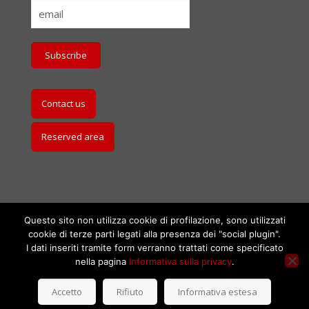
Contact us
Reserved area
Questo sito non utilizza cookie di profilazione, sono utilizzati
cookie di terze parti legati alla presenza dei "social plugin".
I dati inseriti tramite form verranno trattati come specificato
nella pagina
Informativa sulla privacy
.
2018 © Studio Rabboni | P.iva 12707150152 |
Privacy Policy
Accetto
Rifiuto
Informativa estesa